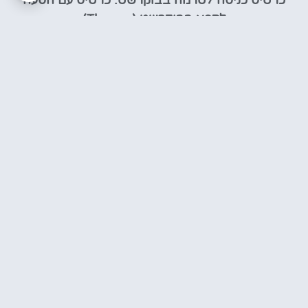
כרטיס כניסה לטרמה בבוקרשט: כרטיס עם הסעה
לספא בבוקרשט (Therme)