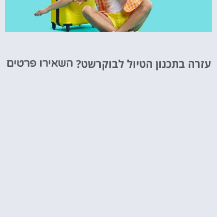
טיסות
עזרה בתכנון הטיול לבוקרשט?
השאירו פרטים
מציאת
טיסה זולה?
לחצו
פה!