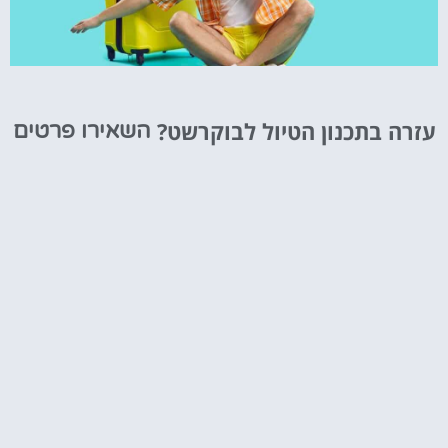
טיסות
עזרה בתכנון הטיול לבוקרשט?
השאירו פרטים
מציאת
טיסה זולה?
לחצו
פה!