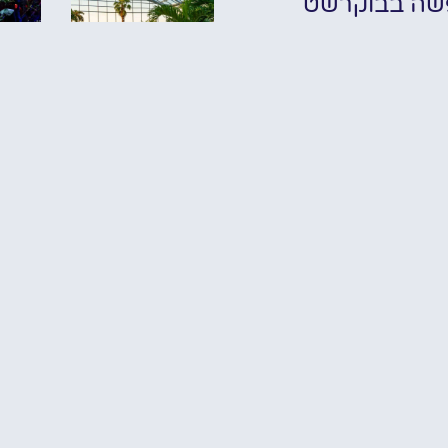
שה בבוקרשט
✔ אודות
✔ מלונות
✔ מסעדות
תערו
✔ אטרקציות
כרטיס כניסה
של 
לטרמה
nd
 טיסות זולות
בבוקרשט: כרטיס
st
עם הסעה לספא
י תיירות חשובים
בבוקרשט
(Therme)