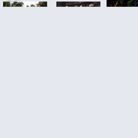
כת הזוחלים
בוקרשט –
בוקרשט חיי לילה
שבוע בבוקרשט
Reptila
– מדריך לצעירים
עם טיולי יום – לאן
Buchare
על מועדונים,
באמת כדאי
פאבים, מסיבות
לצאת, ומה פחות
וברים
שווה לדחוס