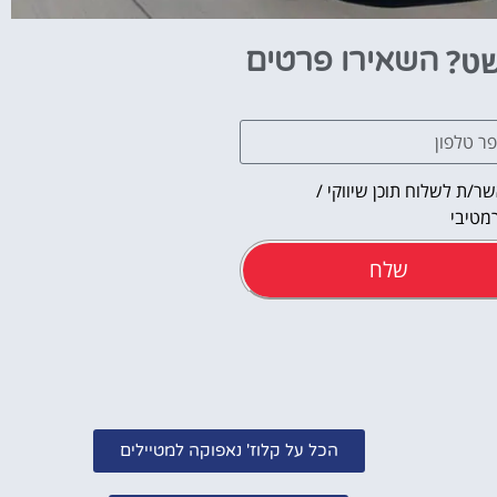
שט?
השאירו פרטים
ר/ת לשלוח תוכן שיווקי /
מטיבי
שלח
אטרקציו
הכל על קלוז' נאפוקה למטיילים
וסיורים