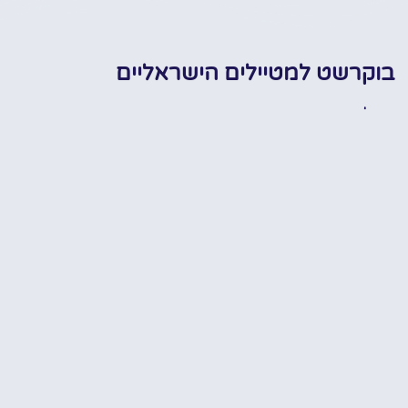
בוקרשט למטיילים הישראליים
טיול בבוקרשט הקסומה בראש שקט
המידע הח
חופ
בעזרת המלצות, טיפים, מידע חשוב,
כרטיסים מוזלים ועוד..
האתר שלנו הוקם במטרה אחת
עיקרית וזה בכדי לחלוק ולשתף מידע
מקדים וחיוני על ההכנות לטיול
המושלם ברומניה! רובנו לא באמת
יודעים מה לעשות, מה לראות, איפה
ומתי לראות, איך לעשות, למי לפנות,
✔
מתי להתחיל וכו'… אנחנו די בטוחים
שכולנו כאן רוצים ואוהבים להתייעץ