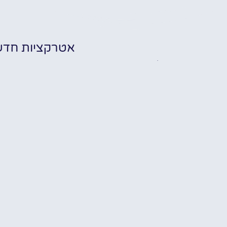
אטרקציות חדש
שוב ביותר לקראת
שה בבוקרשט
✔ אודות
✔ מלונות
✔ מסעדות
תערו
✔ אטרקציות
כרטיס כניסה
של 
לטרמה
nd
 טיסות זולות
בבוקרשט: כרטיס
st