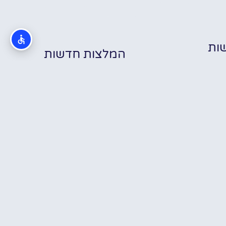
ות
המלצות חדשות
כת הזוחלים
בוקרשט –
בוקרשט חיי לילה
שבוע בבוקרשט
Reptila
– מדריך לצעירים
עם טיולי יום – לאן
Buchare
על מועדונים,
באמת כדאי