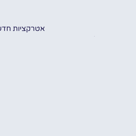
אטרקציות חדש
שוב ביותר לקראת
שה בבוקרשט
✔ אודות
✔ מלונות
✔ מסעדות
תערו
✔ אטרקציות
כרטיס כניסה
של 
לטרמה
nd
 טיסות זולות
בבוקרשט: כרטיס
st