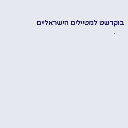
בוקרשט למטיילים הישראליים
טיול בבוקרשט הקסומה בראש שקט
המידע הח
חופ
בעזרת המלצות, טיפים, מידע חשוב,
כרטיסים מוזלים ועוד..
האתר שלנו הוקם במטרה אחת
עיקרית וזה בכדי לחלוק ולשתף מידע
מקדים וחיוני על ההכנות לטיול
המושלם ברומניה! רובנו לא באמת
יודעים מה לעשות, מה לראות, איפה
ומתי לראות, איך לעשות, למי לפנות,
✔
מתי להתחיל וכו'… אנחנו די בטוחים
שכולנו כאן רוצים ואוהבים להתייעץ