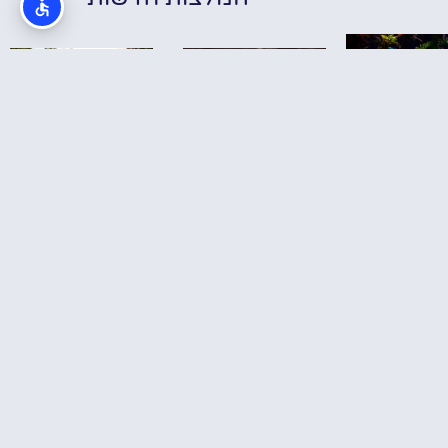
כת הזוחלים
בוקרשט –
בוקרשט חיי לילה
שבוע בבוקרשט
Reptila
– מדריך לצעירים
עם טיולי יום – לאן
Buchare
על מועדונים,
באמת כדאי
פאבים, מסיבות
לצאת, ומה פחות
וברים
שווה לדחוס