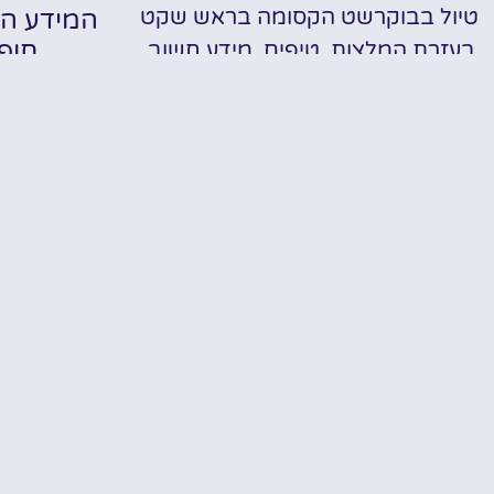
טיול בבוקרשט הקסומה בראש שקט
המידע הח
חופ
בעזרת המלצות, טיפים, מידע חשוב,
כרטיסים מוזלים ועוד..
האתר שלנו הוקם במטרה אחת
עיקרית וזה בכדי לחלוק ולשתף מידע
מקדים וחיוני על ההכנות לטיול
המושלם ברומניה! רובנו לא באמת
יודעים מה לעשות, מה לראות, איפה
ומתי לראות, איך לעשות, למי לפנות,
✔
מתי להתחיל וכו'… אנחנו די בטוחים
שכולנו כאן רוצים ואוהבים להתייעץ
✔ אתר
עם בעלי הניסיון ולקבל מהם קצת
טיפים/הכוונה לקראת הטיול.