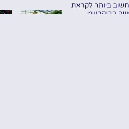
שוב ביותר לקראת
שה בבוקרשט
✔ אודות
✔ מלונות
✔ מסעדות
תערו
✔ אטרקציות
כרטיס כניסה
של 
לטרמה
nd
 טיסות זולות
בבוקרשט: כרטיס
st
עם הסעה לספא
י תיירות חשובים
בבוקרשט
(Therme)