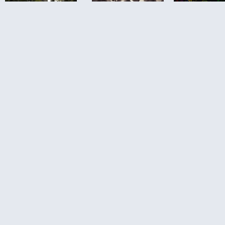
כת הזוחלים
בוקרשט –
בוקרשט חיי לילה
שבוע בבוקרשט
Reptila
– מדריך לצעירים
עם טיולי יום – לאן
Buchare
על מועדונים,
באמת כדאי
פאבים, מסיבות
לצאת, ומה פחות
וברים
שווה לדחוס