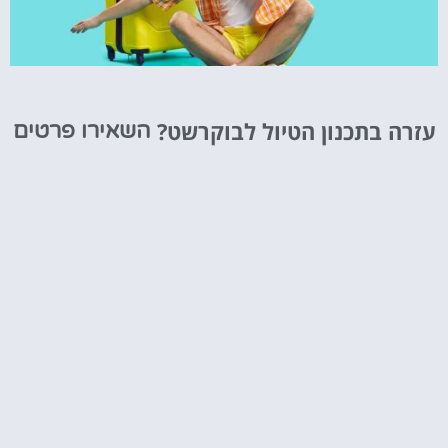
טיסות
עזרה בתכנון הטיול לבוקרשט?
השאירו פרטים
מציאת
טיסה זולה?
לחצו
פה!