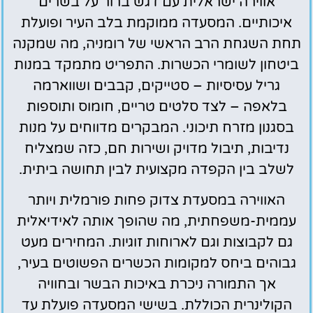
אווירה ישראלית עם דגש ברור על בשרים
איכותיים. המסעדה ממוקמת בלב העיר ופועלת
תחת השגחת הרב הראשי של רומניה, מה שמקנה
ביטחון לשומרי הכשרות. התפריט מתמקד במנות
גריל עסיסיות – סטייקים, קבבים ושווארמה
בלאפה – לצד סלטים טריים, חומוס ותוספות
בסגנון מזרח תיכוני. המבקרים מדווחים על מנות
נדיבות, תיבול מדויק ושירות חם, כזה שמצליח
לשלב בין הקפדה מקצועית לבין תחושה ביתית.
האווירה במסעדת צדוק פחות פורמלית ויותר
עממית-משפחתית, מה שהופך אותה לאידיאלית
גם לקבוצות וגם לארוחות זוגיות. המחירים מעט
גבוהים ביחס למקומות הכשרים הפשוטים בעיר,
אך התמורה ניכרת באיכות הבשר ובחוויה
הקולינרית הכוללת. בשישי המסעדה פועלת עד