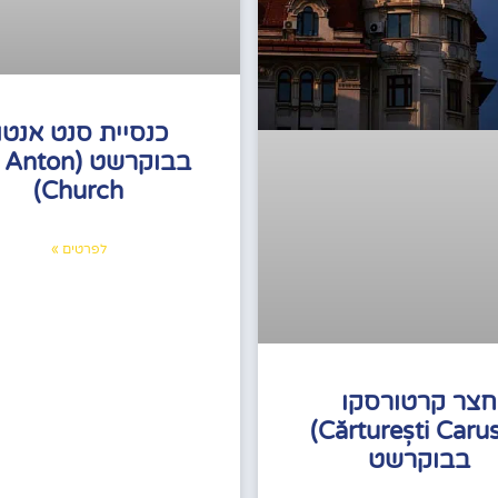
כנסיית סנט אנטו
בבוקרשט (nton
Church)
לפרטים »
חצר קרטורסקו
(Cărturești Carusel)
בבוקרשט