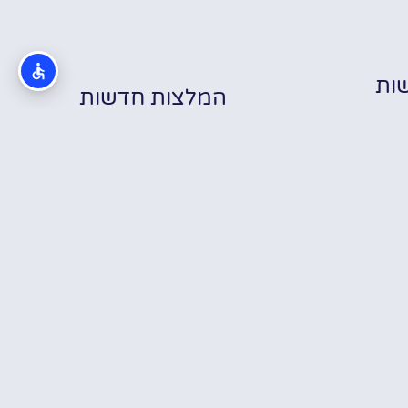
ות
המלצות חדשות
כת הזוחלים
בוקרשט –
בוקרשט חיי לילה
שבוע בבוקרשט
Reptila
– מדריך לצעירים
עם טיולי יום – לאן
Buchare
על מועדונים,
באמת כדאי