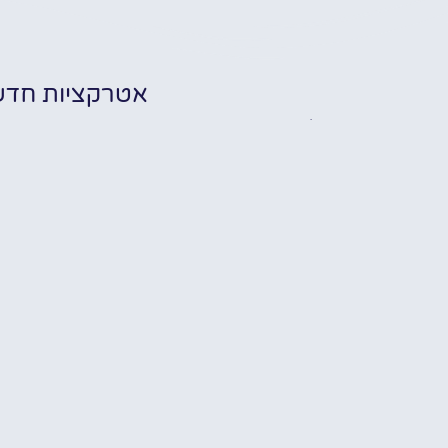
אטרקציות חדש
שוב ביותר לקראת
שה בבוקרשט
✔ אודות
✔ מלונות
✔ מסעדות
תערו
✔ אטרקציות
כרטיס כניסה
של 
לטרמה
nd
 טיסות זולות
בבוקרשט: כרטיס
st