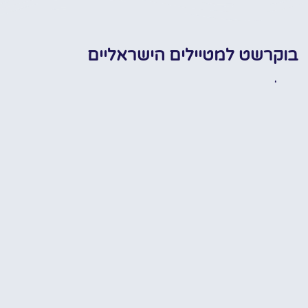
בוקרשט למטיילים הישראליים
טיול בבוקרשט הקסומה בראש שקט
המידע הח
חופ
בעזרת המלצות, טיפים, מידע חשוב,
כרטיסים מוזלים ועוד..
האתר שלנו הוקם במטרה אחת
עיקרית וזה בכדי לחלוק ולשתף מידע
מקדים וחיוני על ההכנות לטיול
המושלם ברומניה! רובנו לא באמת
יודעים מה לעשות, מה לראות, איפה
ומתי לראות, איך לעשות, למי לפנות,
✔
מתי להתחיל וכו'… אנחנו די בטוחים
שכולנו כאן רוצים ואוהבים להתייעץ