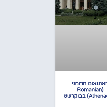
אתנאום הרומני
(Romanian
At) בבוקרשט