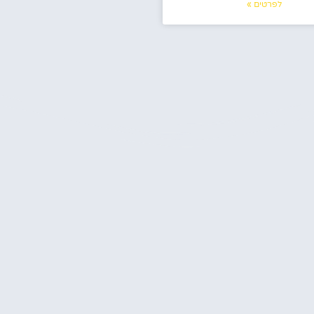
לפרטים »
אטרקציות חדש
שוב ביותר לקראת
שה בבוקרשט
✔ אודות
✔ מלונות