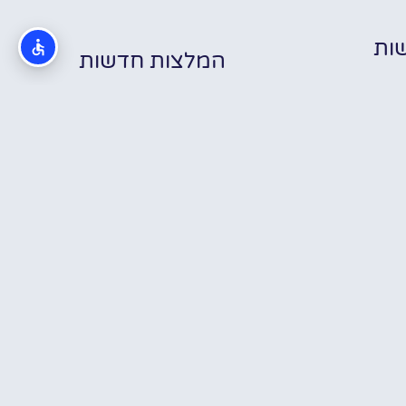
ות
המלצות חדשות
כת הזוחלים
בוקרשט –
בוקרשט חיי לילה
שבוע בבוקרשט
Reptila
– מדריך לצעירים
עם טיולי יום – לאן
Buchare
על מועדונים,
באמת כדאי
פאבים, מסיבות
לצאת, ומה פחות