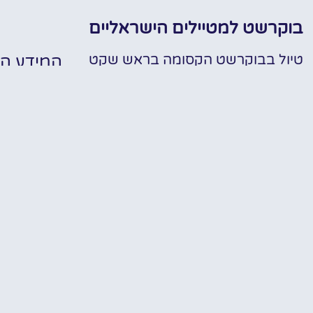
בוקרשט למטיילים הישראליים
טיול בבוקרשט הקסומה בראש שקט
המידע הח
חופ
בעזרת המלצות, טיפים, מידע חשוב,
כרטיסים מוזלים ועוד..
האתר שלנו הוקם במטרה אחת
עיקרית וזה בכדי לחלוק ולשתף מידע
מקדים וחיוני על ההכנות לטיול
המושלם ברומניה! רובנו לא באמת
יודעים מה לעשות, מה לראות, איפה
ומתי לראות, איך לעשות, למי לפנות,
✔
מתי להתחיל וכו'… אנחנו די בטוחים
שכולנו כאן רוצים ואוהבים להתייעץ
✔ אתר
עם בעלי הניסיון ולקבל מהם קצת