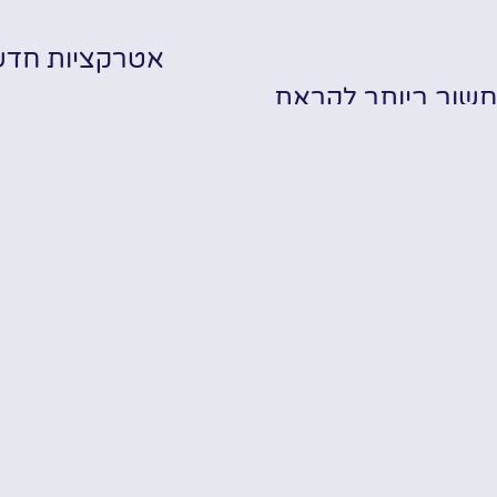
אטרקציות חדש
שוב ביותר לקראת
שה בבוקרשט
✔ אודות
✔ מלונות
✔ מסעדות
תערו
✔ אטרקציות
כרטיס כניסה
של 
לטרמה
nd
 טיסות זולות
בבוקרשט: כרטיס
st
עם הסעה לספא
י תיירות חשובים
בבוקרשט