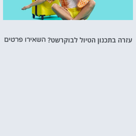
טיסות
עזרה בתכנון הטיול לבוקרשט?
השאירו פרטים
מציאת
טיסה זולה?
לחצו
פה!