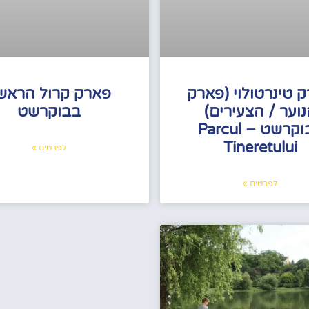
 טינרטולוי (פארק
פארק קרול הראשו
וער / הצעירים)
בבוקרשט
בבוקרשט – Parcul
Tineretului
לפרטים »
לפרטים »