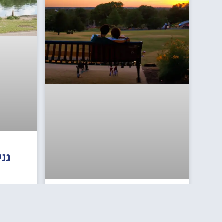
גנ
פארק קרול (Carol Park)
בוקרשט