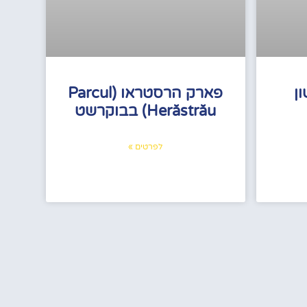
ן
פארק הרסטראו (Parcul
Herăstrău) בבוקרשט
לפרטים »