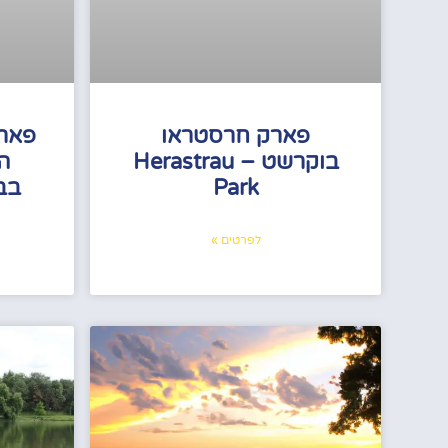
פארק חרסטראו
פארק
בוקרשט – Herastrau
הנ
Park
לפרטים »